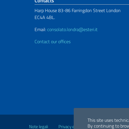
Footer section
Contacts
Harp House 83-86 Farringdon Street London
EC4A 4BL.
Email:
consolato.londra@esteri.it
Contact our offices
Useful links
This site uses technic
By continuing to brow
Note legali
Privacy e cookie policy
Dichiarazio