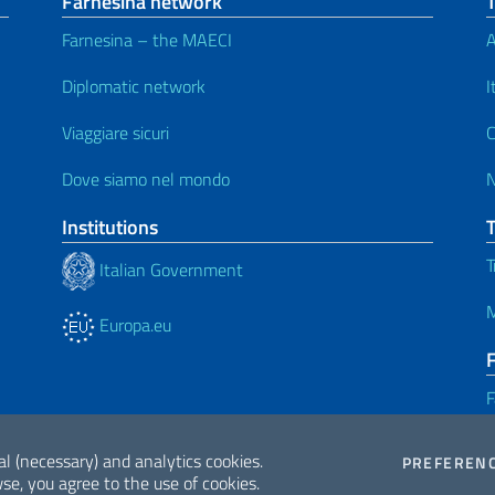
Farnesina network
Farnesina – the MAECI
A
Diplomatic network
I
Viaggiare sicuri
C
Dove siamo nel mondo
Institutions
T
Italian Government
M
Europa.eu
F
al (necessary) and analytics cookies.
PREFEREN
se, you agree to the use of cookies.
ne di Accessibilità
2026 Copyrig