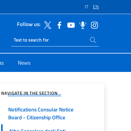
IT
EN
Follow us:
Search on site
Ricerca sito live
as
News
e on Social Network
NAVIGATE IN THE SECTION
Notifications Consular Notice
Board - Citizenship Office