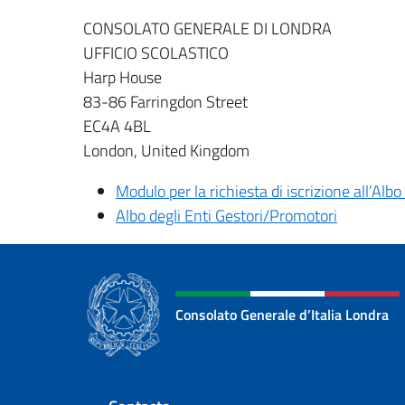
CONSOLATO GENERALE DI LONDRA
UFFICIO SCOLASTICO
Harp House
83-86 Farringdon Street
EC4A 4BL
London, United Kingdom
Modulo per la richiesta di iscrizione all’Albo 
Albo degli Enti Gestori/Promotori
Consolato Generale d’Italia Londra