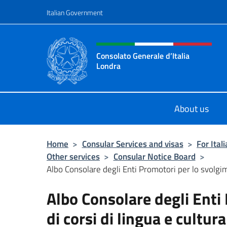
Go to content
Italian Government
Header, social and menu o
Consolato Generale d’Italia
Londra
Il sito ufficiale del Consolato Gener
About us
Home
>
Consular Services and visas
>
For Ital
Other services
>
Consular Notice Board
>
Albo Consolare degli Enti Promotori per lo svolgime
Albo Consolare degli Enti
di corsi di lingua e cultura