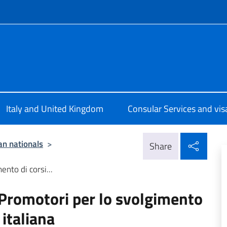
f site
ale d’Italia Londra
Italy and United Kingdom
Consular Services and vis
Shar
ian nationals
>
Share
nto di corsi...
 Promotori per lo svolgimento
 italiana