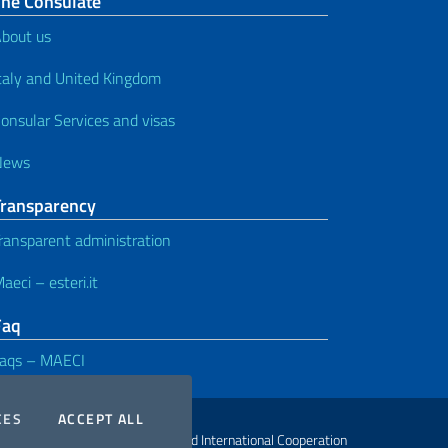
The Consulate
bout us
taly and United Kingdom
onsular Services and visas
News
Transparency
ransparent administration
aeci – esteri.it
Faq
aqs – MAECI
COOKIES
THE COOKIES
CES
ACCEPT ALL
ht Ministry of Foreign Affairs and International Cooperation