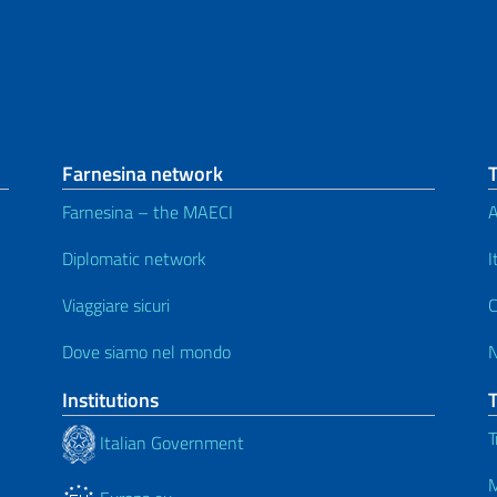
Farnesina network
Farnesina – the MAECI
A
Diplomatic network
I
Viaggiare sicuri
C
Dove siamo nel mondo
Institutions
T
Italian Government
M