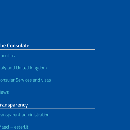
The Consulate
bout us
taly and United Kingdom
onsular Services and visas
News
Transparency
ransparent administration
aeci – esteri.it