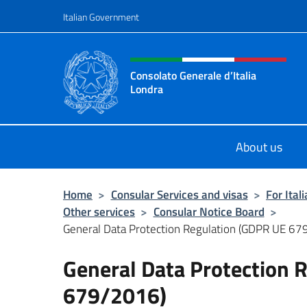
Go to content
Italian Government
Header, social and menu o
Consolato Generale d’Italia
Londra
Il sito ufficiale del Consolato Gener
About us
Home
>
Consular Services and visas
>
For Ital
Other services
>
Consular Notice Board
>
General Data Protection Regulation (GDPR UE 67
General Data Protection 
679/2016)