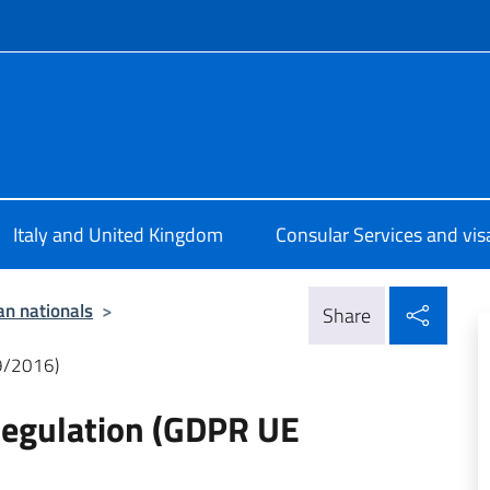
f site
ale d’Italia Londra
Italy and United Kingdom
Consular Services and vis
Shar
ian nationals
>
Share
9/2016)
Regulation (GDPR UE