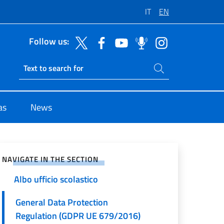
IT
EN
Follow us:
Search on site
Notifications Consular Notice
Ricerca sito live
Board - Citizenship Office
Albo Consolare degli Enti
as
News
Promotori per lo svolgimento di
corsi di lingua e cultura italiana
e on Social Network
Pubblicazioni Stato Civile
NAVIGATE IN THE SECTION
Albo ufficio scolastico
General Data Protection
Regulation (GDPR UE 679/2016)