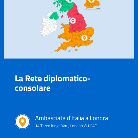
La Rete diplomatico-
consolare
Ambasciata d'Italia a Londra
14 Three Kings Yard, London W1K 4EH