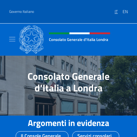
Salta al contenuto
IT
EN
Governo Italiano
Intestazione sito, social e menù
Consolato Generale d’Italia Londra
Il sito ufficiale del Consolato Generale d’Ita
Consolato Generale
d'Italia a Londra
Argomenti in evidenza
Il Console Generale
Servizi consolari