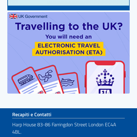
Sezione footer
Recapiti e Contatti
Harp House 83-86 Farringdon Street London EC4A
4BL.