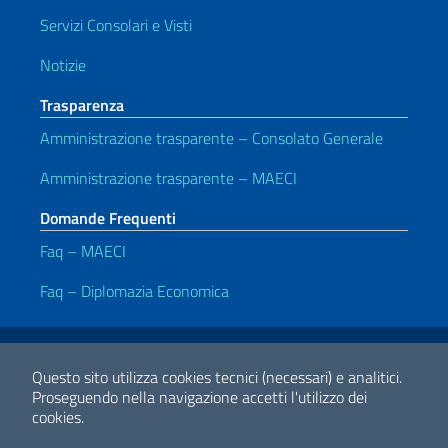
Servizi Consolari e Visti
Notizie
Trasparenza
Amministrazione trasparente – Consolato Generale
Amministrazione trasparente – MAECI
Domande Frequenti
Faq – MAECI
Faq – Diplomazia Economica
Link Utili
Note legali
Privacy e cookie policy
Dichiarazione di Accessibilità
Questo sito utilizza cookies tecnici (necessari) e analitici.
Proseguendo nella navigazione accetti l'utilizzo dei
cookies.
2026 Copyright Ministero degli Affari Esteri e della Cooperazione