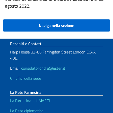
agosto 2022.
Naviga nella sezione
Sezione footer
Recapiti e Contatti
Harp House 83-86 Farringdon Street London EC4A
4BL.
Email:
consolato.londra@esteri.it
Gli uffici della sede
La Rete Farnesina
La Farnesina – il MAECI
La Rete diplomatica