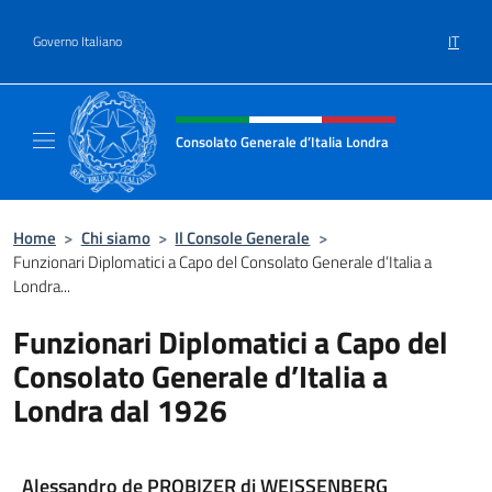
Salta al contenuto
IT
Governo Italiano
Intestazione sito, social e menù
Consolato Generale d’Italia Londra
Il sito ufficiale del Consolato Generale d’Ita
Home
>
Chi siamo
>
Il Console Generale
>
Funzionari Diplomatici a Capo del Consolato Generale d’Italia a
Londra...
Funzionari Diplomatici a Capo del
Consolato Generale d’Italia a
Londra dal 1926
Alessandro de PROBIZER di WEISSENBERG