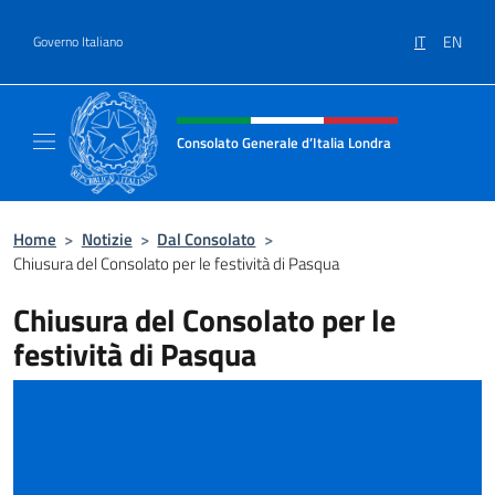
Salta al contenuto
IT
EN
Governo Italiano
Intestazione sito, social e menù
Consolato Generale d’Italia Londra
Il sito ufficiale del Consolato Generale d’Ita
Home
>
Notizie
>
Dal Consolato
>
Chiusura del Consolato per le festività di Pasqua
Chiusura del Consolato per le
festività di Pasqua