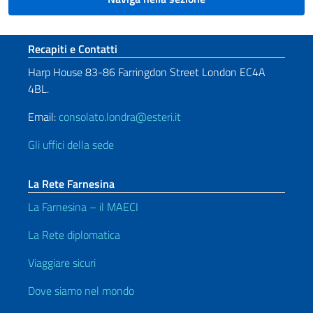
Sezione footer
Recapiti e Contatti
Harp House 83-86 Farringdon Street London EC4A
4BL.
Email:
consolato.londra@esteri.it
Gli uffici della sede
La Rete Farnesina
La Farnesina – il MAECI
La Rete diplomatica
Viaggiare sicuri
Dove siamo nel mondo