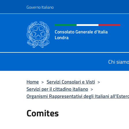
Salta al contenuto
Governo Italiano
Intestazione sito, social 
Consolato Generale d’Italia
Londra
Il sito ufficiale del Consolato Gener
Chi siam
Home
>
Servizi Consolari e Visti
>
Servizi per il cittadino italiano
>
Organismi Rappresentativi degli Italiani all’Ester
Comites