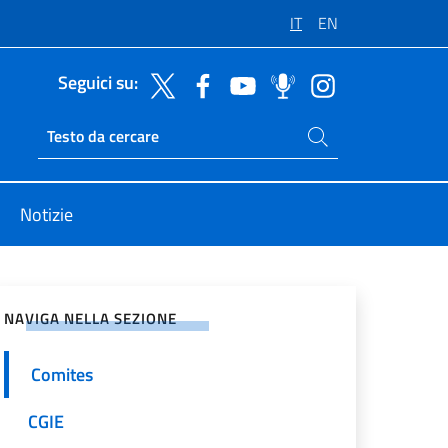
IT
EN
Seguici su:
Cerca nel sito
Ricerca sito live
Notizie
vidi sui Social Network
NAVIGA NELLA SEZIONE
Comites
CGIE