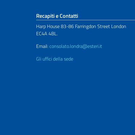
Sezione footer
Recapiti e Contatti
Harp House 83-86 Farringdon Street London
EC4A 4BL.
Email:
consolato.londra@esteri.it
Gli uffici della sede