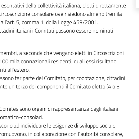
esentativi della collettività italiana, eletti direttamente
a circoscrizione consolare ove risiedono almeno tremila
ui all’art. 5, comma 1, della Legge 459/2001.
ittadini italiani i Comitati possono essere nominati
embri, a seconda che vengano eletti in Circoscrizioni
00 mila connazionali residenti, quali essi risultano
nti all’estero.
ossono far parte del Comitato, per cooptazione, cittadini
ente un terzo dei componenti il Comitato eletto (4 o 6
i Comites sono organi di rappresentanza degli italiani
plomatico-consolari.
scono ad individuare le esigenze di sviluppo sociale,
 promuovono, in collaborazione con l’autorità consolare,