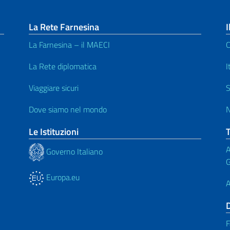
La Rete Farnesina
I
La Farnesina – il MAECI
C
La Rete diplomatica
I
Viaggiare sicuri
S
Dove siamo nel mondo
N
Le Istituzioni
A
Governo Italiano
G
Europa.eu
A
F