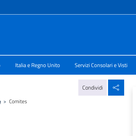
e menù
ale d’Italia Londra
o
Italia e Regno Unito
Servizi Consolari e Visti
Condi
Condividi
o
>
Comites