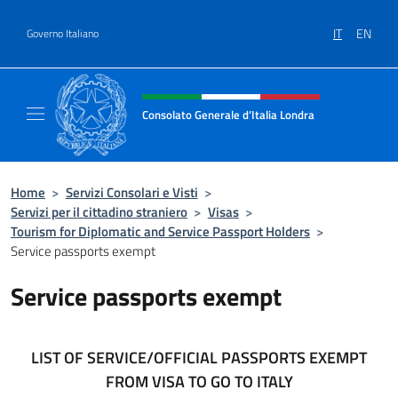
Salta al contenuto
IT
EN
Governo Italiano
Intestazione sito, social e menù
Consolato Generale d’Italia Londra
Il sito ufficiale del Consolato Generale d’Ita
Home
>
Servizi Consolari e Visti
>
Servizi per il cittadino straniero
>
Visas
>
Tourism for Diplomatic and Service Passport Holders
>
Service passports exempt
Service passports exempt
LIST OF SERVICE/OFFICIAL PASSPORTS EXEMPT
FROM VISA TO GO TO ITALY