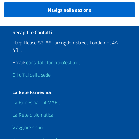
Naviga nella sezione
Sezione footer
Recapiti e Contatti
Harp House 83-86 Farringdon Street London EC4A
4BL.
Email:
consolato.londra@esteri.it
Gli uffici della sede
La Rete Farnesina
La Farnesina – il MAECI
La Rete diplomatica
Viaggiare sicuri