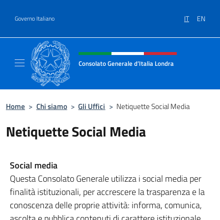
Salta al contenuto
IT
EN
Governo Italiano
Intestazione sito, social e menù
Consolato Generale d’Italia Londra
Il sito ufficiale del Consolato Generale d’Ita
Home
>
Chi siamo
>
Gli Uffici
>
Netiquette Social Media
Netiquette Social Media
Social media
Questa Consolato Generale utilizza i social media per
finalità istituzionali, per accrescere la trasparenza e la
conoscenza delle proprie attività: informa, comunica,
ascolta e pubblica contenuti di carattere istituzionale.