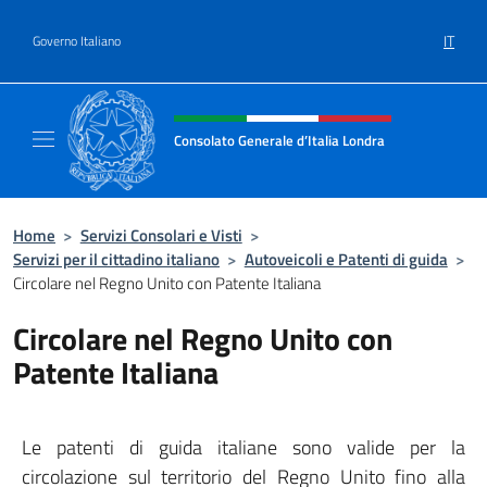
Salta al contenuto
IT
Governo Italiano
Intestazione sito, social e menù
Consolato Generale d’Italia Londra
Il sito ufficiale del Consolato Generale d’Ita
Home
>
Servizi Consolari e Visti
>
Servizi per il cittadino italiano
>
Autoveicoli e Patenti di guida
>
Circolare nel Regno Unito con Patente Italiana
Circolare nel Regno Unito con
Patente Italiana
Le patenti di guida italiane sono valide per la
circolazione sul territorio del Regno Unito fino alla