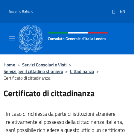
Salta al contenuto
IT
EN
Governo Italiano
Intestazione sito, social e menù
Consolato Generale d’Italia Londra
Il sito ufficiale del Consolato Generale d’Ita
Home
>
Servizi Consolari e Visti
>
Servizi per il cittadino straniero
>
Cittadinanza
>
Certificato di cittadinanza
Certificato di cittadinanza
In caso di richiesta da parte di istituzioni straniere
relativamente al possesso della cittadinanza italiana,
sarà possibile richiedere a questo ufficio un certificato