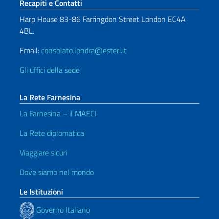
Sezione footer
Recapiti e Contatti
Harp House 83-86 Farringdon Street London EC4A
4BL.
Email:
consolato.londra@esteri.it
Gli uffici della sede
La Rete Farnesina
La Farnesina – il MAECI
La Rete diplomatica
Viaggiare sicuri
Dove siamo nel mondo
Le Istituzioni
Governo Italiano