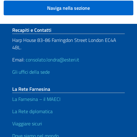
Naviga nella sezione
Sezione footer
Recapiti e Contatti
Harp House 83-86 Farringdon Street London EC4A
4BL.
Email:
consolato.londra@esteri.it
Gli uffici della sede
La Rete Farnesina
La Farnesina – il MAECI
La Rete diplomatica
Viaggiare sicuri
Dove siamo nel mondo