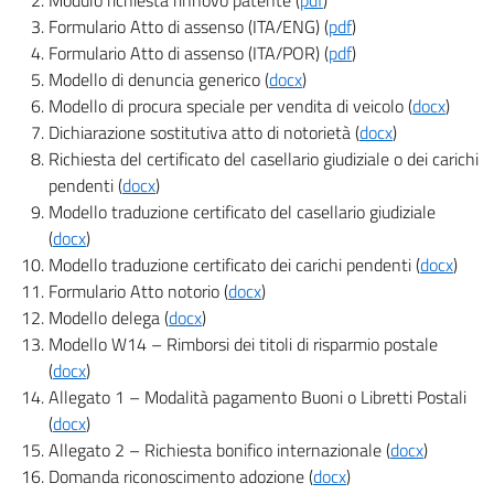
Modulo richiesta rinnovo patente (
pdf
)
Formulario Atto di assenso (ITA/ENG) (
pdf
)
Formulario Atto di assenso (ITA/POR) (
pdf
)
Modello di denuncia generico (
docx
)
Modello di procura speciale per vendita di veicolo (
docx
)
Dichiarazione sostitutiva atto di notorietà (
docx
)
Richiesta del certificato del casellario giudiziale o dei carichi
pendenti (
docx
)
Modello traduzione certificato del casellario giudiziale
(
docx
)
Modello traduzione certificato dei carichi pendenti (
docx
)
Formulario Atto notorio (
docx
)
Modello delega (
docx
)
Modello W14 – Rimborsi dei titoli di risparmio postale
(
docx
)
Allegato 1 – Modalità pagamento Buoni o Libretti Postali
(
docx
)
Allegato 2 – Richiesta bonifico internazionale (
docx
)
Domanda riconoscimento adozione (
docx
)