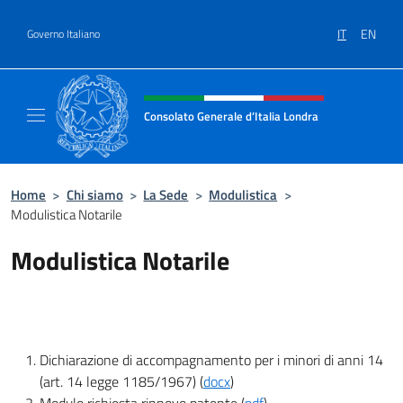
Salta al contenuto
IT
EN
Governo Italiano
Intestazione sito, social e menù
Consolato Generale d’Italia Londra
Il sito ufficiale del Consolato Generale d’Ita
Home
>
Chi siamo
>
La Sede
>
Modulistica
>
Modulistica Notarile
Modulistica Notarile
Dichiarazione di accompagnamento per i minori di anni 14
(art. 14 legge 1185/1967) (
docx
)