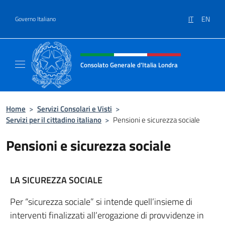
Salta al contenuto
IT
EN
Governo Italiano
Intestazione sito, social e menù
Consolato Generale d’Italia Londra
Il sito ufficiale del Consolato Generale d’Ita
Home
>
Servizi Consolari e Visti
>
Servizi per il cittadino italiano
>
Pensioni e sicurezza sociale
Pensioni e sicurezza sociale
LA SICUREZZA SOCIALE
Per “sicurezza sociale” si intende quell’insieme di
interventi finalizzati all’erogazione di provvidenze in