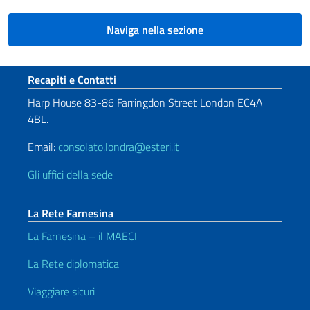
Naviga nella sezione
Sezione footer
Recapiti e Contatti
Harp House 83-86 Farringdon Street London EC4A
4BL.
Email:
consolato.londra@esteri.it
Gli uffici della sede
La Rete Farnesina
La Farnesina – il MAECI
La Rete diplomatica
Viaggiare sicuri