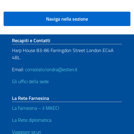
Naviga nella sezione
Sezione footer
Recapiti e Contatti
Harp House 83-86 Farringdon Street London EC4A
4BL.
Email:
consolato.londra@esteri.it
Gli uffici della sede
La Rete Farnesina
La Farnesina – il MAECI
La Rete diplomatica
Viaggiare sicuri