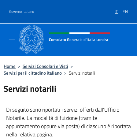
Salta al contenuto
IT
EN
Governo Italiano
Intestazione sito, social e menù
Consolato Generale d’Italia Londra
Il sito ufficiale del Consolato Generale d’Ita
Home
>
Servizi Consolari e Visti
>
Servizi per il cittadino italiano
>
Servizi notarili
Servizi notarili
Di seguito sono riportati i servizi offerti dall’Ufficio
Notarile. La modalità di fuizione (tramite
appuntamento oppure via posta) di ciascuno è riportata
nella relativa pagina.