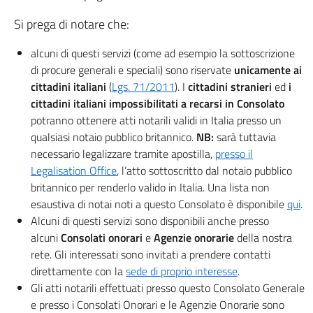
Si prega di notare che:
alcuni di questi servizi (come ad esempio la sottoscrizione
di procure generali e speciali) sono riservate
unicamente ai
cittadini italiani
(
Lgs. 71/2011
). I
cittadini stranieri
ed
i
cittadini italiani impossibilitati a recarsi in Consolato
potranno ottenere atti notarili validi in Italia presso un
qualsiasi notaio pubblico britannico.
NB:
sarà tuttavia
necessario legalizzare tramite apostilla,
presso il
Legalisation Office
, l’atto sottoscritto dal notaio pubblico
britannico per renderlo valido in Italia. Una lista non
esaustiva di notai noti a questo Consolato è disponibile
qui
.
Alcuni di questi servizi sono disponibili anche presso
alcuni
Consolati onorari
e
Agenzie onorarie
della nostra
rete. Gli interessati sono invitati a prendere contatti
direttamente con la
sede di proprio interesse
.
Gli atti notarili effettuati presso questo Consolato Generale
e presso i Consolati Onorari e le Agenzie Onorarie sono