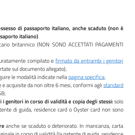
possesso di passaporto italiano, anche scaduto (non è
ssaporto italiano)
.
ncario britannico (NON SONO ACCETTATI PAGAMENTI
uratamente compilato e
firmato da entrambi i genitori
ortate sul documento allegato);
uire le modalità indicate nella
pagina specifica
;
e e acquisite da non oltre 6 mesi, conformi agli
standard
SB;
genitori in corso di validità e copia degli stessi:
solo
atente di guida, residence card o Oyster card non sono
re
anche se scaduto o deteriorato. In mancanza, carta
ginale in corso di validità (la patente di guida, residence