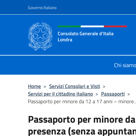
Salta al contenuto
Governo Italiano
Intestazione sito, social 
Consolato Generale d’Italia
Londra
Il sito ufficiale del Consolato Gener
Chi siam
Home
>
Servizi Consolari e Visti
>
Servizi per il cittadino italiano
>
Passaporti
>
Passaporto per minore da 12 a 17 anni – minore..
Passaporto per minore da 
presenza (senza appunta