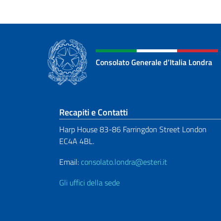
Consolato Generale d’Italia Londra
Sezione footer
Recapiti e Contatti
Harp House 83-86 Farringdon Street London
EC4A 4BL.
Email:
consolato.londra@esteri.it
Gli uffici della sede