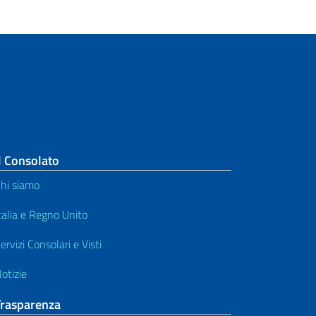
l Consolato
hi siamo
talia e Regno Unito
ervizi Consolari e Visti
otizie
Trasparenza