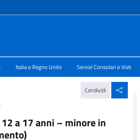
e menù
ale d’Italia Londra
o
Italia e Regno Unito
Servizi Consolari e Visti
Condi
Condividi
.
12 a 17 anni – minore in
mento)