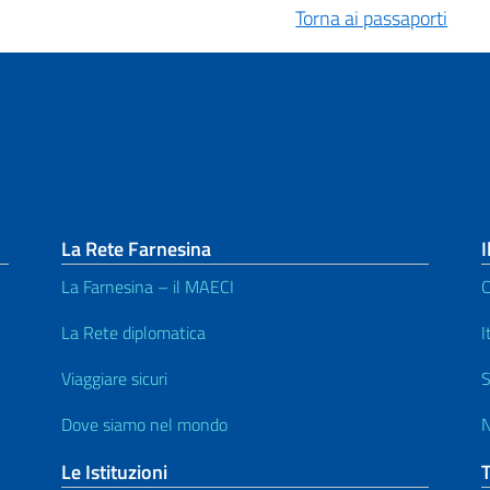
Torna ai passaporti
La Rete Farnesina
I
La Farnesina – il MAECI
C
La Rete diplomatica
I
Viaggiare sicuri
S
Dove siamo nel mondo
N
Le Istituzioni