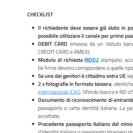
CHECKLIST
Il richiedente deve essere già stato in 
possibile utilizzare il canale per primo pa
DEBIT CARD
emessa da un istituto ba
CREDIT CARD e AMEX);
Modulo di richiesta
MOD2
stampato, acc
(le firme devono corrispondere a quelle rip
Se
uno dei genitori è cittadino extra UE
seg
2 x fotografie in formato tessera
, identich
internazionali ICAO
. Sfondo bianco e NO U
Documento di riconoscimento di entrambi i 
passaporto o carta identità italiana. La p
accettate;
Precedente passaporto italiano del mino
d’identità italiana o passaporto straniero ori