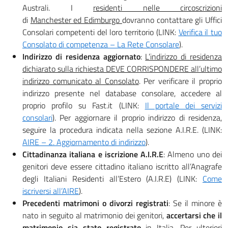
Australi. I
residenti nelle circoscrizioni
di
Manchester ed Edimburgo
dovranno contattare gli Uffici
Consolari competenti del loro territorio (LINK:
Verifica il tuo
Consolato di competenza – La Rete Consolare
).
Indirizzo di residenza aggiornato
:
L’indirizzo di residenza
dichiarato sulla richiesta DEVE CORRISPONDERE all’ultimo
indirizzo comunicato al Consolato
. Per verificare il proprio
indirizzo presente nel database consolare, accedere al
proprio profilo su Fast.it (LINK:
Il portale dei servizi
consolari
). Per aggiornare il proprio indirizzo di residenza,
seguire la procedura indicata nella sezione A.I.R.E. (LINK:
AIRE – 2. Aggiornamento di indirizzo
).
Cittadinanza italiana e iscrizione A.I.R.E
: Almeno uno dei
genitori deve essere cittadino italiano iscritto all’Anagrafe
degli Italiani Residenti all’Estero (A.I.R.E) (LINK:
Come
iscriversi all’AIRE
).
Precedenti matrimoni o divorzi registrati
: Se il minore è
nato in seguito al matrimonio dei genitori,
accertarsi che il
matrimonio sia stato registrato
in Italia. Per ulteriori