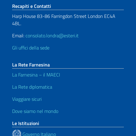
Sezione footer
Recapiti e Contatti
Harp House 83-86 Farringdon Street London EC4A
4BL.
Email:
consolato.londra@esteri.it
Gli uffici della sede
La Rete Farnesina
La Farnesina – il MAECI
La Rete diplomatica
Viaggiare sicuri
Dove siamo nel mondo
Le Istituzioni
Governo Italiano