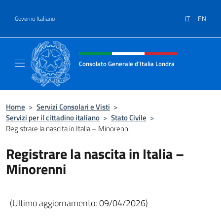
Salta al contenuto
IT
EN
Governo Italiano
Intestazione sito, social e menù
Consolato Generale d’Italia Londra
Il sito ufficiale del Consolato Generale d’Ita
Home
>
Servizi Consolari e Visti
>
Servizi per il cittadino italiano
>
Stato Civile
>
Registrare la nascita in Italia – Minorenni
Registrare la nascita in Italia –
Minorenni
(Ultimo aggiornamento: 09/04/2026)